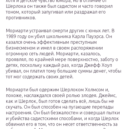
хотя и детское чувство юмора, но в отличие от
Шерлока он также был садистом и часто говорил
тоном, который запугивал или раздражал его
противников.
Мориарти устраивал смерти других с юных лет. В
1989 году он убил школьника Карла Пауэрса. Он
казался очень эффективным преступным
бизнесменом и имел в своем распоряжении
огромную сеть людей. Мориарти, казалось,
проявлял, по крайней мере поверхностно, заботу о
детях, поскольку каждый раз, когда Джефф Хоуп
убивал, он платил тому большие суммы денег, чтобы
тот мог содержать своих детей.
Мориарти был одержим Шерлоком Холмсом и,
похоже, наслаждался своей ролью злодея. Джеймс,
как и Шерлок, был готов сделать всё, лишь бы не
скучать. Он был способен на пугающие перепады
настроения. Он был безжалостен и совершал пытки
и убийства садистскими способами, и когда Шерлок
обвинил его в том, что он несет ответственность за