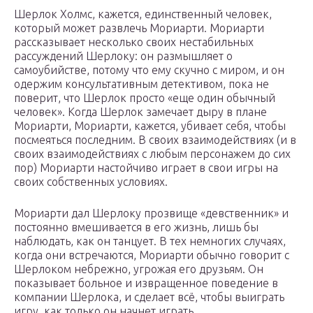
Шерлок Холмс, кажется, единственный человек,
который может развлечь Мориарти. Мориарти
рассказывает несколько своих нестабильных
рассуждений Шерлоку: он размышляет о
самоубийстве, потому что ему скучно с миром, и он
одержим консультативным детективом, пока не
поверит, что Шерлок просто «еще один обычный
человек». Когда Шерлок замечает дыру в плане
Мориарти, Мориарти, кажется, убивает себя, чтобы
посмеяться последним. В своих взаимодействиях (и в
своих взаимодействиях с любым персонажем до сих
пор) Мориарти настойчиво играет в свои игры на
своих собственных условиях.
Мориарти дал Шерлоку прозвище «девственник» и
постоянно вмешивается в его жизнь, лишь бы
наблюдать, как он танцует. В тех немногих случаях,
когда они встречаются, Мориарти обычно говорит с
Шерлоком небрежно, угрожая его друзьям. Он
показывает больное и извращенное поведение в
компании Шерлока, и сделает всё, чтобы выиграть
игру, как только он начнет играть.