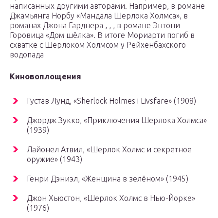
написанных другими авторами. Например, в романе
Джамьянга Норбу «Мандала Шерлока Холмса», в
романах Джона Гарднера , , , в романе Энтони
Горовица «Дом шёлка». В итоге Мориарти погиб в
схватке с Шерлоком Холмсом у Рейхенбахского
водопада
Киновоплощения
Густав Лунд, «Sherlock Holmes i Livsfare» (1908)
Джордж Зукко, «Приключения Шерлока Холмса»
(1939)
Лайонел Атвил, «Шерлок Холмс и секретное
оружие» (1943)
Генри Дэниэл, «Женщина в зелёном» (1945)
Джон Хьюстон, «Шерлок Холмс в Нью-Йорке»
(1976)