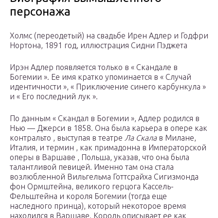
персонажа
Холмс (переодетый) на свадьбе Ирен Адлер и Годфри
Нортона, 1891 год, иллюстрация Сидни Пэджета
Ирэн Адлер появляется только в « Скандале в
Богемии ». Ее имя кратко упоминается в « Случай
идентичности », « Приключение синего карбункула »
и « Его последний лук ».
По данным « Скандал в Богемии », Адлер родился в
Нью — Джерси в 1858. Она была карьера в опере как
контральто , выступая в театре
Ла Скала
в Милане,
Италия, и термин , как примадонна в Императорской
оперы в Варшаве , Польша, указав, что она была
талантливой певицей. Именно там она стала
возлюбленной Вильгельма Готтсрайха Сигизмонда
фон Ормштейна, великого герцога Кассель-
Фельштейна и короля Богемии (тогда еще
наследного принца), который некоторое время
находился в Варшаве. Король описывает ее как