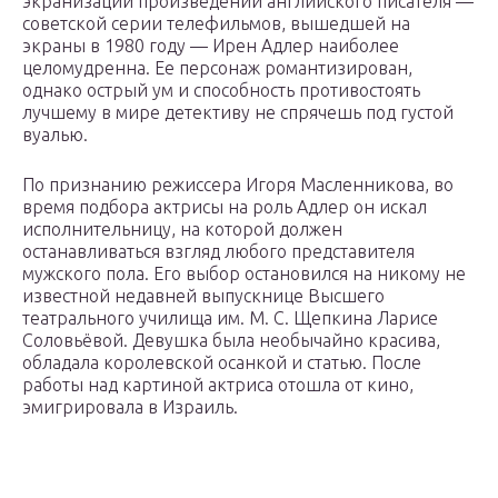
экранизации произведений английского писателя —
советской серии телефильмов, вышедшей на
экраны в 1980 году — Ирен Адлер наиболее
целомудренна. Ее персонаж романтизирован,
однако острый ум и способность противостоять
лучшему в мире детективу не спрячешь под густой
вуалью.
По признанию режиссера Игоря Масленникова, во
время подбора актрисы на роль Адлер он искал
исполнительницу, на которой должен
останавливаться взгляд любого представителя
мужского пола. Его выбор остановился на никому не
известной недавней выпускнице Высшего
театрального училища им. М. С. Щепкина Ларисе
Соловьёвой. Девушка была необычайно красива,
обладала королевской осанкой и статью. После
работы над картиной актриса отошла от кино,
эмигрировала в Израиль.