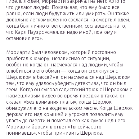
гибель людей, Мориарти закричал на него «Это то,
что делают люди!», Показывая, что ему было все
равно, если люди будут жить или умирать. Он также
довольно легкомысленно сослался на смерть людей,
когда был лично ответственным, сославшись на то,
что Карл Пауэрс «смеялся надо мной, поэтому я
остановил его».
Мориарти был человеком, который постоянно
прибегал к юмору, независимо от ситуации,
особенно когда он насмехался над людьми, чтобы
влюбиться в его обман — когда он столкнулся с
Шерлоком в бассейне, он насмехался над Шерлоком
тем, что ему удалось убедить детектива, что он был
геем. Когда он сыграл садистский трюк с Шерлоком с
насмешливым видео во время поездки в такси, он
сказал: «Без взимания платы», когда Шерлок
обнаружил его на водительском месте. Когда Шерлок
держал его над крышей и угрожал позволить ему
упасть до смерти и пометил его как сумасшедшего,
Мориарти бросил в ответ «Ты сейчас это
понимаешь», чтобы принизить Шерлока.