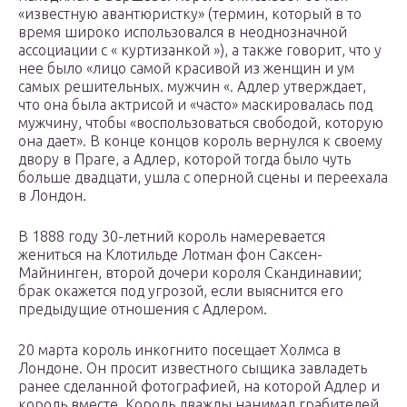
«известную авантюристку» (термин, который в то
время широко использовался в неоднозначной
ассоциации с « куртизанкой »), а также говорит, что у
нее было «лицо самой красивой из женщин и ум
самых решительных. мужчин «. Адлер утверждает,
что она была актрисой и «часто» маскировалась под
мужчину, чтобы «воспользоваться свободой, которую
она дает». В конце концов король вернулся к своему
двору в Праге, а Адлер, которой тогда было чуть
больше двадцати, ушла с оперной сцены и переехала
в Лондон.
В 1888 году 30-летний король намеревается
жениться на Клотильде Лотман фон Саксен-
Майнинген, второй дочери короля Скандинавии;
брак окажется под угрозой, если выяснится его
предыдущие отношения с Адлером.
20 марта король инкогнито посещает Холмса в
Лондоне. Он просит известного сыщика завладеть
ранее сделанной фотографией, на которой Адлер и
король вместе. Король дважды нанимал грабителей,