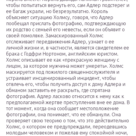
чтобы попытаться вернуть его, сам Адлер подстерег и
ее багаж украли, но безрезультатно. Король
объясняет ситуацию Холмсу, говоря, что Адлер
пообещал прислать фотографию, подтверждающую
их родство с семьей его невесты, если он объявит о
своей помолвке. Замаскированный Холмс
отслеживает передвижения Адлер, узнает о ее
личной жизни и, в частности, является свидетелем ее
брака с Годфри Нортоном, английским юристом.
Холмс описывает ее как «прекрасную женщину с
лицом, за которое мужчина может умереть». Холмс
маскируется под пожилого священнослужителя и
устраивает инсценированный инцидент, чтобы
отвлечь его, чтобы получить доступ к дому Адлера и
обманом заставить ее раскрыть, где спрятана
фотография. Адлер ласково относится к нему как к
предполагаемой жертве преступления вне ее дома. В
тот момент, когда она сообщает местоположение
фотографии, она понимает, что ее обманули. Она
проверяет свою теорию о том, что это действительно
Холмс, о котором ее предупреждали, переодевшись
молодым человеком и пожелав ему спокойной ночи,