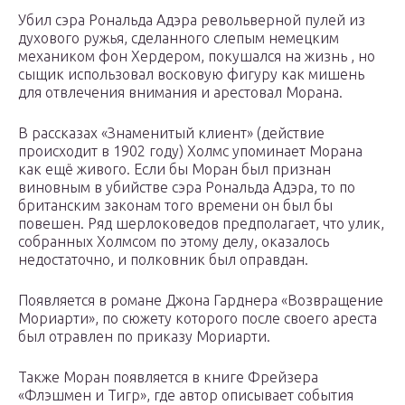
Убил сэра Рональда Адэра револьверной пулей из
духового ружья, сделанного слепым немецким
механиком фон Хердером, покушался на жизнь , но
сыщик использовал восковую фигуру как мишень
для отвлечения внимания и арестовал Морана.
В рассказах «Знаменитый клиент» (действие
происходит в 1902 году) Холмс упоминает Морана
как ещё живого. Если бы Моран был признан
виновным в убийстве сэра Рональда Адэра, то по
британским законам того времени он был бы
повешен. Ряд шерлоковедов предполагает, что улик,
собранных Холмсом по этому делу, оказалось
недостаточно, и полковник был оправдан.
Появляется в романе Джона Гарднера «Возвращение
Мориарти», по сюжету которого после своего ареста
был отравлен по приказу Мориарти.
Также Моран появляется в книге Фрейзера
«Флэшмен и Тигр», где автор описывает события