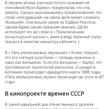
В первом абзаце рассказа Уотсон называет ее
«покойной Ирэн Адлер», предполагая, что она
умерла. Однако высказывались предположения, что
слово «опоздавший» на самом деле может означать
«бывший». Она вышла замуж за Годфри Нортона,
сделав Адлер своим прежним именем. (Дойл
использует это же слово в « Приключениях
монастырской школы », имея в виду прежний статус
герцога в качестве министра кабинета .)
В « Пять апельсиновых зёрнышек » Холмс говорит,
что его «четыре раза били — трижды мужчины и
один раз женщина». Если эта женщина — Адлер, это
противоречит хронологии рассказов. «Скандал в
Богемии» происходит «двадцатого марта 1888 года»;
«Пять апельсиновых зерен» происходят до этого в «87
году».
В кинопроекте времен СССР
В самой идеальной для отечественного зрителя