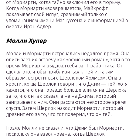
от Мориарти, когда тайно заключил его в тюрьму.
Когда Мориарти «возвращается», Майкрофт
показывает свой испуг, сравнимый только с
упоминанием имени Магнуссена и с информацией о
смерти Ирэн Адлер.
Молли Хупер
Молли и Мориарти встречались недолгое время. Она
описывает их встречу как «офисный роман», хотя в то
время Мориарти выдавал себя за IT-работника. Он
сделал это, чтобы приблизиться к ней и, таким
образом, встретиться с Шерлоком Холмсом. Она в
ярости, когда Шерлок говорит, что Джим — гей, хотя
кажется, что она гораздо больше злится на Шерлока
за то, что он так сказал, а не на Джима, который
заигрывает с ним. Они расстаются некоторое время
спустя. Затем Шерлок находит Мориарти, который
дразнит его за то, что тот поверил, что он гей.
Позже Молли не сказали, что Джим был Мориарти,
поскольку она взволнована, когда Шерлок