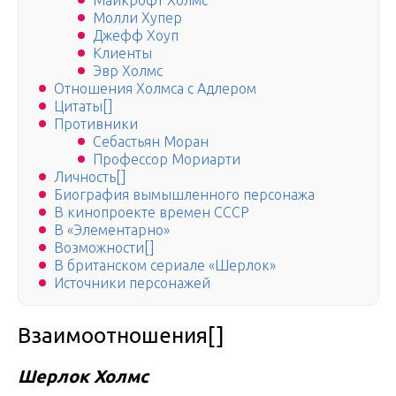
Майкрофт Холмс
Молли Хупер
Джефф Хоуп
Клиенты
Эвр Холмс
Отношения Холмса с Адлером
Цитаты[]
Противники
Себастьян Моран
Профессор Мориарти
Личность[]
Биография вымышленного персонажа
В кинопроекте времен СССР
В «Элементарно»
Возможности[]
В британском сериале «Шерлок»
Источники персонажей
Взаимоотношения[]
Шерлок Холмс