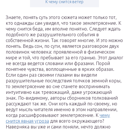
К чему снится ветер
Знаете, понять суть этого сюжета может только тот,
кто однажды сам увидел, что такое землетрясение. К
чему снится беда, им вполне понятно. Следует ждать
подобного же разрушительного события в
собственной жизни. Так говорят многие. И это можно
понять. Ведь сон, по сути, является разговором двух
половинок человека: проявленной в физическом
мире и той, что пребывает за его гранью. Этот диалог
не всегда ведется словами или фразами. Порой
понятнее чувства, воплощенные в ярких образах.
Если один раз своими глазами вы видели
разрушительные последствия толчков земной коры,
то землетрясение во сне станете воспринимать
интуитивно как тревожащий, даже угрожающий
знак. По-видимому, авторы сборников толкований
рассуждают так же. Они хоть каждый по-своему, но
ведут мысль читателя именно в этом направлении,
когда расшифровывают землетрясение. К
чему
снится явная угроза
для всего окружающего?
Наверняка вы уже и сами поняли, нечто должно