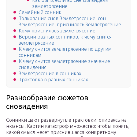
Как быть, если во сне Вы видели
землетрясение
Семейный сонник
Толкование снов Землетрясение, сон
Землетрясение, приснилось Землетрясение
Кому приснилось землетрясение
Версии разных сонников, к чему снится
землетрясение
К чему снится землетрясение по другим
сонникам
К чему снится землетрясение значение
сновидения
Землетрясение в сонниках
Трактовка в разных сонниках
Разнообразие сюжетов
сновидения
Сонники дают развернутые трактовки, опираясь на
нюансы. Картин катастроф множество: чтобы понять,
какой смысл несет приснившаяся конкретному