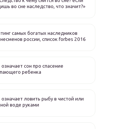
следство к чему снится во сне? если
ишь во сне наследство, что значит?»
тинг самых богатых наследников
несменов россии, список forbes 2016
 означает сон про спасение
опающего ребенка
 означает ловить рыбу в чистой или
ной воде руками