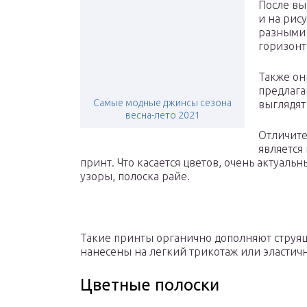
После вы
и на рис
разными 
горизон
Также он
предлага
Самые модные джинсы сезона
выглядят
весна-лето 2021
Отличите
является
принт. Что касается цветов, очень актуа
узоры, полоска райе.
Такие принты органично дополняют струящ
нанесены на легкий трикотаж или эластич
Цветные полоски