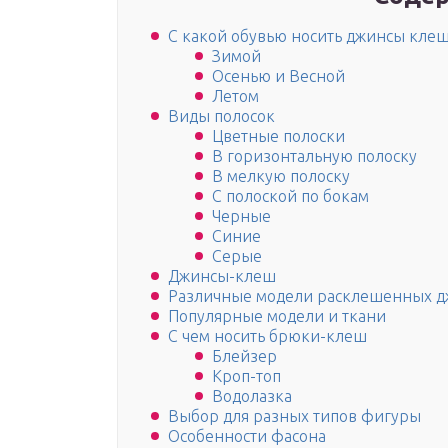
С какой обувью носить джинсы кле
Зимой
Осенью и Весной
Летом
Виды полосок
Цветные полоски
В горизонтальную полоску
В мелкую полоску
С полоской по бокам
Черные
Синие
Серые
Джинсы-клеш
Различные модели расклешенных д
Популярные модели и ткани
С чем носить брюки-клеш
Блейзер
Кроп-топ
Водолазка
Выбор для разных типов фигуры
Особенности фасона