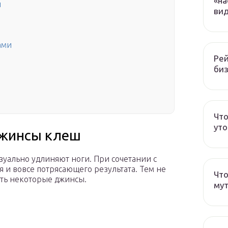
«на
ш
вид
ами
Рей
биз
Что
ут
джинсы клеш
уально удлиняют ноги. При сочетании с
 и вовсе потрясающего результата. Тем не
Что
ать некоторые джинсы.
мут