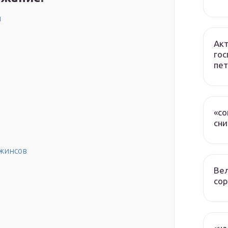
ш
Акт
гос
пет
«со
сни
жинсов
Вел
сор