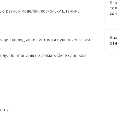
К ч
тол
вью разных моделей, поскольку штанины
сон
Ана
дящие до лодыжки смотрятся с укороченными
от
ходу. Но штанины не должны быть слишком
ть с :