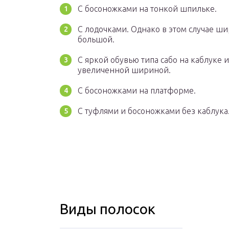
С босоножками на тонкой шпильке.
С лодочками. Однако в этом случае 
большой.
С яркой обувью типа сабо на каблуке 
увеличенной шириной.
С босоножками на платформе.
С туфлями и босоножками без каблука.
Виды полосок