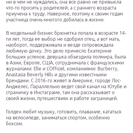
ни в чем не нуждались, она все равно не привыкла
что-то просить у родителей, а с раннего возраста
приучена к труду. Наверное, поэтому к своим годам
участница очень многого добилась в жизни.
В модельный бизнес брюнетка попала в возрасте 14-
ти лет, тогда ее выбор не одобрил отец, а вот мать,
наоборот, поддерживала и везде сопровождала
любимую дочку. Это дело принесло Екатерине
больших успехов, девушка объездила полмира, была
в Азии, Европе, США, сотрудничала с французскими
журналами: Elle и L’Officiel, компаниями: Burberry,
Anastasia Beverly Hills и другими известными
брендами. С 2016-го живет в Америке, городе Лос-
Анджелес. Параллельно ведет свой канал на Ютубе и
страничку в Инстаграме, там она рассказывает о
своей жизни, путешествиях и работе заграницей.
Голден любит музыку, готовить, плавание, кататься
на велосипеде, заниматься спортом, особенно
боксом.