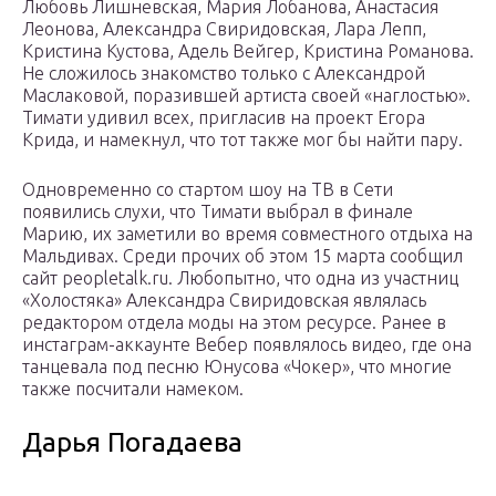
Любовь Лишневская, Мария Лобанова, Анастасия
Леонова, Александра Свиридовская, Лара Лепп,
Кристина Кустова, Адель Вейгер, Кристина Романова.
Не сложилось знакомство только с Александрой
Маслаковой, поразившей артиста своей «наглостью».
Тимати удивил всех, пригласив на проект Егора
Крида, и намекнул, что тот также мог бы найти пару.
Одновременно со стартом шоу на ТВ в Сети
появились слухи, что Тимати выбрал в финале
Марию, их заметили во время совместного отдыха на
Мальдивах. Среди прочих об этом 15 марта сообщил
сайт peopletalk.ru. Любопытно, что одна из участниц
«Холостяка» Александра Свиридовская являлась
редактором отдела моды на этом ресурсе. Ранее в
инстаграм-аккаунте Вебер появлялось видео, где она
танцевала под песню Юнусова «Чокер», что многие
также посчитали намеком.
Дарья Погадаева