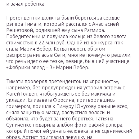
и зачал ребенка.
Претендентки должны были бороться за сердце
рэпера Тимати, который расстался с Анастасией
Решетовой, родившей ему сына Ратмира.
Победительница получала кольцо из белого золота
стоимостью в 22 млн руб. Одной из конкурсанток
стала Мария Вебер. Когда новость об этом
распространилась в Сети, многие почему-то решили,
что речь идет о ее тезке, певице, бывшей участнице
«Фабрики звезд – 3» Марии Вебер.
Тимати проверял претенденток на «прочность»,
например, без предупреждения устроил встречу с
Катей Голден, чтобы увидеть ее без макияжа и
укладки. Елизавета Фросина, притворившись
гримером, пришла к Тимуру Юнусову раньше всех,
сняла защитную маску, распустила волосы и
объявила, что будет за него бороться. Татьяна
Супиченко подарила альбом фотографий рэпера,
который помог ей узнать человека, а не сценический
образ. Артист пригласил девушку на