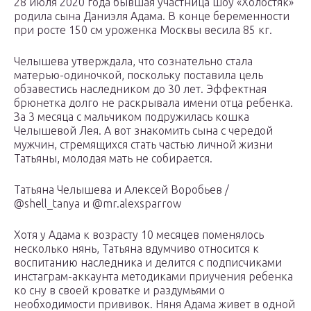
28 июля 2020 года бывшая участница шоу «Холостяк»
родила сына Даниэля Адама. В конце беременности
при росте 150 см уроженка Москвы весила 85 кг.
Челышева утверждала, что сознательно стала
матерью-одиночкой, поскольку поставила цель
обзавестись наследником до 30 лет. Эффектная
брюнетка долго не раскрывала имени отца ребенка.
За 3 месяца с мальчиком подружилась кошка
Челышевой Лея. А вот знакомить сына с чередой
мужчин, стремящихся стать частью личной жизни
Татьяны, молодая мать не собирается.
Татьяна Челышева и Алексей Воробьев /
@shell_tanya и @mr.alexsparrow
Хотя у Адама к возрасту 10 месяцев поменялось
несколько нянь, Татьяна вдумчиво относится к
воспитанию наследника и делится с подписчиками
инстаграм-аккаунта методиками приучения ребенка
ко сну в своей кроватке и раздумьями о
необходимости прививок. Няня Адама живет в одной