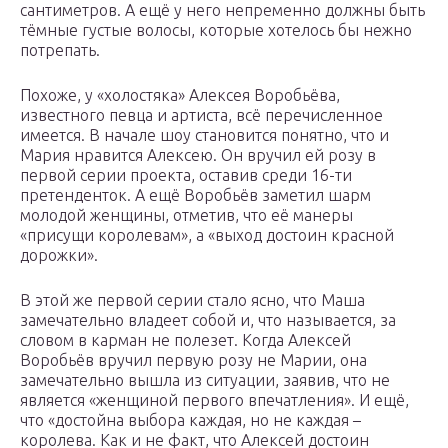
сантиметров. А ещё у него непременно должны быть
тёмные густые волосы, которые хотелось бы нежно
потрепать.
Похоже, у «холостяка» Алексея Воробьёва,
известного певца и артиста, всё перечисленное
имеется. В начале шоу становится понятно, что и
Мария нравится Алексею. Он вручил ей розу в
первой серии проекта, оставив среди 16-ти
претенденток. А ещё Воробьёв заметил шарм
молодой женщины, отметив, что её манеры
«присущи королевам», а «выход достоин красной
дорожки».
В этой же первой серии стало ясно, что Маша
замечательно владеет собой и, что называется, за
словом в карман не полезет. Когда Алексей
Воробьёв вручил первую розу не Марии, она
замечательно вышла из ситуации, заявив, что не
является «женщиной первого впечатления». И ещё,
что «достойна выбора каждая, но не каждая –
королева. Как и не факт, что Алексей достоин