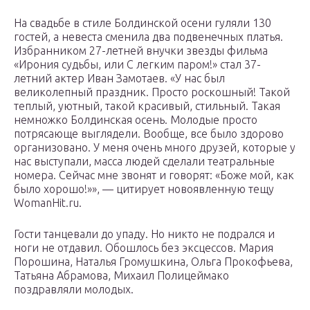
На свадьбе в стиле Болдинской осени гуляли 130
гостей, а невеста сменила два подвенечных платья.
Избранником 27-летней внучки звезды фильма
«Ирония судьбы, или С легким паром!» стал 37-
летний актер Иван Замотаев. «У нас был
великолепный праздник. Просто роскошный! Такой
теплый, уютный, такой красивый, стильный. Такая
немножко Болдинская осень. Молодые просто
потрясающе выглядели. Вообще, все было здорово
организовано. У меня очень много друзей, которые у
нас выступали, масса людей сделали театральные
номера. Сейчас мне звонят и говорят: «Боже мой, как
было хорошо!»», — цитирует новоявленную тещу
WomanHit.ru.
Гости танцевали до упаду. Но никто не подрался и
ноги не отдавил. Обошлось без эксцессов. Мария
Порошина, Наталья Громушкина, Ольга Прокофьева,
Татьяна Абрамова, Михаил Полицеймако
поздравляли молодых.