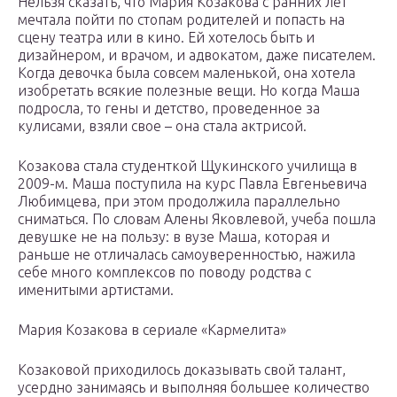
Нельзя сказать, что Мария Козакова с ранних лет
мечтала пойти по стопам родителей и попасть на
сцену театра или в кино. Ей хотелось быть и
дизайнером, и врачом, и адвокатом, даже писателем.
Когда девочка была совсем маленькой, она хотела
изобретать всякие полезные вещи. Но когда Маша
подросла, то гены и детство, проведенное за
кулисами, взяли свое – она стала актрисой.
Козакова стала студенткой Щукинского училища в
2009-м. Маша поступила на курс Павла Евгеньевича
Любимцева, при этом продолжила параллельно
сниматься. По словам Алены Яковлевой, учеба пошла
девушке не на пользу: в вузе Маша, которая и
раньше не отличалась самоуверенностью, нажила
себе много комплексов по поводу родства с
именитыми артистами.
Мария Козакова в сериале «Кармелита»
Козаковой приходилось доказывать свой талант,
усердно занимаясь и выполняя большее количество