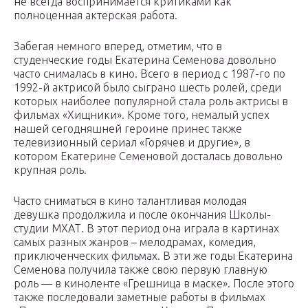
не всегда воспринимается критиками как
полноценная актерская работа.
Забегая немного вперед, отметим, что в
студенческие годы Екатерина Семенова довольно
часто снималась в кино. Всего в период с 1987-го по
1992-й актрисой было сыграно шесть ролей, среди
которых наиболее популярной стала роль актрисы в
фильмах «Хищники». Кроме того, немалый успех
нашей сегодняшней героине принес также
телевизионный сериал «Горячев и другие», в
котором Екатерине Семеновой досталась довольно
крупная роль.
Часто сниматься в кино талантливая молодая
девушка продолжила и после окончания Школы-
студии МХАТ. В этот период она играла в картинах
самых разных жанров – мелодрамах, комедия,
приключенческих фильмах. В эти же годы Екатерина
Семенова получила также свою первую главную
роль — в киноленте «Грешница в маске». После этого
также последовали заметные работы в фильмах