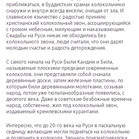
приближаться, в буддистких храмах колокольчики
снаружи и внутри всегда висели, очищая от зла. И
славянское язычество с радостью приняло
христианский колокольный звон, ассоциирующийся
с громом небесным, милующим и наказывающим.
Свадьбы на Руси никак не обходились без
колокольного звона, люди считали, что они дарят
молодым счастье и радость деторождения.
С самого начала на Руси были Кандии и Била,
называемые плоскими предками современных
колоколов. они представляли собой сначала
деревянные доски. затем железные пластины, по
которым били деревянными молотками, созывая
народ, потом уже тюльпанообразные появились, с
десятого века. Даже в советские безбожные времена
народ, собственно, жил под колокольный звон,
издаваемый кремлевскими курантами.
Интересно, что до 20-го века на Руси в пасхальную
седмицу желающие могли подняться на колокольню
и позвонить в колокола. Звонарь присматривался к