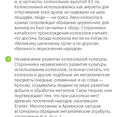
и, в частности, колокольчик высотой 4,5 см.
Колокольчики использовались как амулеты для
отпугивания злых духов: их надевали на шею
лошадям, люди — на пояса. Звон колокола в
храмах сопровождал обрядные церемонии; для
воинов он был сигналом к сбору. Сторонники
китайского происхождения колоколов считают,
что достичь Запада колокола могли из Китая по
«Великому шелковому пути» и по дорогам
«Великого переселения народов».
Независимое развитие колокольной культуры.
Сторонники независимого развития культуры
использования колоколов, склонны считать, что
колокола и другие подобные им металлические
предметы (медные, оловянные и их сплав —
бронза), создавались людьми по мере развития
добычи и обработке металлов. Свою теорию они
подтверждают тем, что при раскопках мест
древних поселений народов, населявших
Египет, Месопотамию и Армянское нагорье
встречались обрядные металлические атрибуты,
датируемые XI в. до н. э.