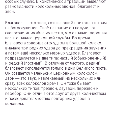
особых случаях. В христианской традиции выделяют
разновидности колокольных звонов: благовест и
звон.
Благовест — это звон, созывающий прихожан в храм
на богослужение. Своё название он получил от
словосочетания «благая весть», что означает хорошая
весть о начале церковной службы. Во время
благовеста совершаются удары в большой колокол:
вначале три редких удара до прекращения звучания,
а потом ещё несколько мерных ударов. Благовест
подразделяется на два типа: частый (обыкновенный)
и редкий (постный). В отличие от частого, редкий
благовест используется только в дни Великого поста.
Он создаётся маленьким церковным колоколом.
Звон — это звук, извлекаемый из нескольких или
сразу всех колоколов храма. Он тоже бывает
нескольких типов: трезвон, двузвон, перезвон и
перебор. Они отличаются друг от друга количеством
и последовательностью повторных ударов в
колокола.