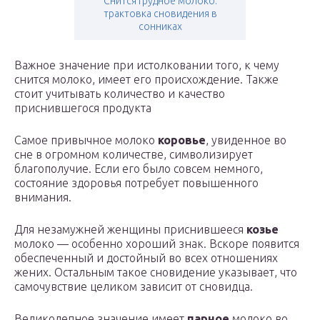
Снится грудное молоко:
трактовка сновидения в
сонниках
Важное значение при истолковании того, к чему
снится молоко, имеет его происхождение. Также
стоит учитывать количество и качество
приснившегося продукта
Самое привычное молоко
коровье
, увиденное во
сне в огромном количестве, символизирует
благополучие. Если его было совсем немного,
состояние здоровья потребует повышенного
внимания.
Для незамужней женщины приснившееся
козье
молоко — особенно хороший знак. Вскоре появится
обеспеченный и достойный во всех отношениях
жених. Остальным такое сновидение указывает, что
самочувствие целиком зависит от сновидца.
Великолепное значение имеет
парное
молоко во