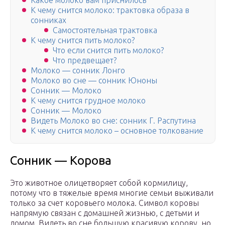
Какое молоко вам приснилось
К чему снится молоко: трактовка образа в
сонниках
Самостоятельная трактовка
К чему снится пить молоко?
Что если снится пить молоко?
Что предвещает?
Молоко — сонник Лонго
Молоко во сне — сонник Юноны
Сонник — Молоко
К чему снится грудное молоко
Сонник — Молоко
Видеть Молоко во сне: сонник Г. Распутина
К чему снится молоко – основное толкование
Сонник — Корова
Это животное олицетворяет собой кормилицу,
потому что в тяжелые время многие семьи выживали
только за счет коровьего молока. Символ коровы
напрямую связан с домашней жизнью, с детьми и
домом. Видеть во сне большую красивую корову, но