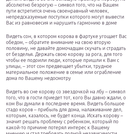
абсолютно безрогую – символ того, что на Вашем
пути встретится очень своенравный человек,
непредсказуемые поступки которого могут вывести
Вас из равновесия и нарушить гармонию в доме
Видеть сон, в котором корова в фартуке угощает Вас
обедом, – обратите внимание на свою вторую
половину, не давайте домочадцам скучать и страдать
от безделья. Держать свою корову за рога, для того
чтобы ее подоили люди, которые пришли к Вам с
улицы, – этот сон предвещает убытки, трудное
материальное положение в семье или ограбление
дома по Вашему недосмотру
Видеть во сне корову со звездочкой на лбу – символ
того, что в гости приедет тот, кого Вы давно ждали, о
ком Вы думали в последнее время. Видеть большое
стадо коров – прибыль для дома, налаживание дел,
которым, казалось, не будет конца. Искать корову –
значит решать проблему с ребенком, который по
какой-то причине потерял интерес к Вашему
мнению и стал требовать полной независимости.