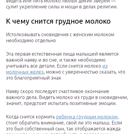
видеть или пить молоко любых диких зверей —
сулит укрепление силы и мощи в делах религии.
К чему снится грудное молоко
Истолковывать сновидения с женским молоком
необходимо отдельно
Эта первая естественная пища малышей является
важной наяву и во сне, и также необходимо
учитывать все детали. Если снится молоко
из
молочных желез
, можно с уверенностью сказать, что
это благоприятный знак
Наяву скоро последует счастливое окончание
важного дела. Видеть молоко из груди в сновидении,
значит, предстоит испытать позитивные эмоции.
Когда снится кормить
ребенка грудным молоком
,
стоит обратить внимание, свой ли это малыш. Если
это был собственный сын, так отображается жажда