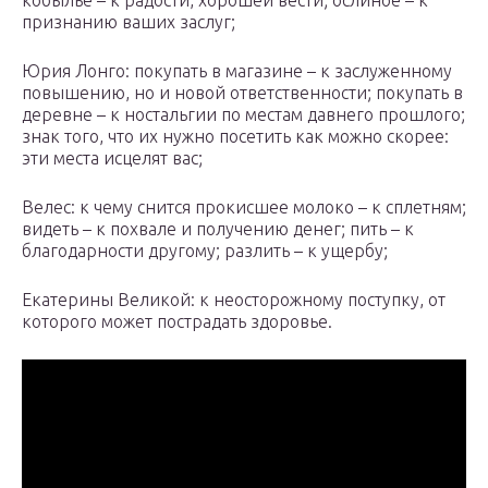
кобылье – к радости, хорошей вести; ослиное – к
признанию ваших заслуг;
Юрия Лонго: покупать в магазине – к заслуженному
повышению, но и новой ответственности; покупать в
деревне – к ностальгии по местам давнего прошлого;
знак того, что их нужно посетить как можно скорее:
эти места исцелят вас;
Велес: к чему снится прокисшее молоко – к сплетням;
видеть – к похвале и получению денег; пить – к
благодарности другому; разлить – к ущербу;
Екатерины Великой: к неосторожному поступку, от
которого может пострадать здоровье.