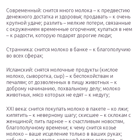
Современный: снится много молока – к предвестию
денежного достатка и здоровья; продавать – к очень
крупной удаче; разлить – мелкие потери, связанные
с окружением временные огорчения; купаться в нем
– к радости, которую подарят дорогие люди;
Странника: снится молоко в банке – к благополучию
во всех сферах;
Исламский: снятся молочные продукты (кислое
молоко, сыворотка, сыр) – к беспокойствам и
печалям; от дозволенных в пищу животных – к
доброму начинанию, похвальному делу; молоко
животных, мясо которых не едят – к недугу;
XXI века: снится покупать молоко в пакете – ко лжи;
кипятить – к неверному шагу; скисшее – к склокам с
женщиной; пить парное – к счастливым новостям,
благополучному времени; к чему снится козье
молоко – ваше исцеление только в ваших руках;