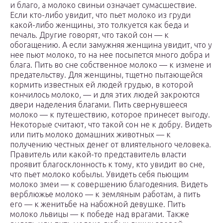
и благо, а молоко свиньи означает сумасшествие.
Если кто-либо увидит, что пьет молоко из груди
какой-либо женщины, это толкуется как беда и
печаль. Другие говорят, что такой сон — к
обогащению. А если замужняя женщина увидит, что у
нее пьют молоко, то на нее посыпется много добра и
блага. Пить во сне собственное молоко — к измене и
предательству. Для женщины, тщетно пытающейся
кормить известных ей людей грудью, в которой
кончилось молоко, — и для этих людей закроются
двери наделения благами. Пить свернувшееся
молоко — к путешествию, которое принесет выгоду.
Некоторые считают, что такой сон не к добру. Видеть
или пить молоко домашних животных — к
получению честных денег от влиятельного человека.
Правитель или какой-то представитель власти
проявит благосклонность к тому, кто увидит во сне,
что пьет молоко кобылы. Увидеть себя пьющим
молоко змеи — к совершению благодеяния. Видеть
верблюжье молоко — к земляным работам, а пить
его — к женитьбе на набожной девушке. Пить
молоко львицы — к победе над врагами. Также