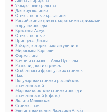
Алена Свиридова
Укладочные средства
Для круглолицых
Отечественные красавицы
Российские актрисы с короткими стрижками
и другие звезды
Кристина Асмус
Отечественные
Принцесса Диана
Звёзды, которые смогли удивить
Мирослава Карпович
Форма лица
Камни и стразы — Алла Пугачева
Разновидности стрижек
Особенности французских стрижек
Паж
Популярные стрижки российских
знаменитостей
Модные короткие стрижки звезд и
знаменитостей (с фото)
Лолита Милявская
Стрижка паж
Элегантные волны Джессики Альба