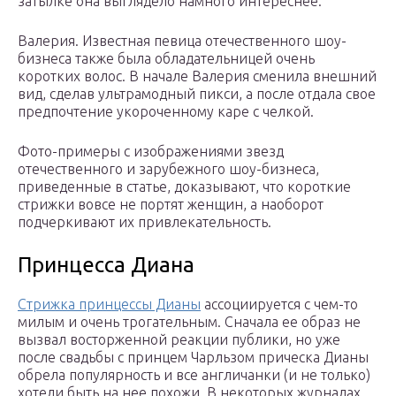
затылке она выглядело намного интереснее.
Валерия. Известная певица отечественного шоу-
бизнеса также была обладательницей очень
коротких волос. В начале Валерия сменила внешний
вид, сделав ультрамодный пикси, а после отдала свое
предпочтение укороченному каре с челкой.
Фото-примеры с изображениями звезд
отечественного и зарубежного шоу-бизнеса,
приведенные в статье, доказывают, что короткие
стрижки вовсе не портят женщин, а наоборот
подчеркивают их привлекательность.
Принцесса Диана
Стрижка принцессы Дианы
ассоциируется с чем-то
милым и очень трогательным. Сначала ее образ не
вызвал восторженной реакции публики, но уже
после свадьбы с принцем Чарльзом прическа Дианы
обрела популярность и все англичанки (и не только)
хотели быть на нее похожи. В некоторых журналах