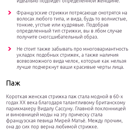
идеально подойдет определенной женщине.
Французские стрижки потрясающе смотрятся на
волосах любого типа, и вида, будь то волнистые,
тонкие, угстые или кудрявые. Подобрав
определенный тип стрижки, вы в лбом случае
получите сногсшибательный образ.
Не стоит также забывать про многовариантность
укладок подобных стрижек, а также наличия
всевозможного вида челок, которые как нельзя
лучше подчеркнут ваши красивые черты лица.
Паж
Короткая женская стрижка паж стала модной в 60-х
годах ХХ века благодаря талантливому британскому
парикмахеру Видалу Сассуну. Главной поклонницей
и виновницей моды на эту прическу стала
французская певица Мирей Матьё. Между прочим,
она до сих пор верна любимой стрижке.