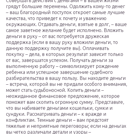
Совершать действия с деньгами – в вашей жизни
грядут большие перемены. Одолжить кому-то денег
– ваш благородный поступок откроет самые лучшие
качества, что приведет к почету и уважению
окружающих. Отдавать деньги, взятые в долг, – ваше
самое заветное желание будет исполнено. Вложить
деньги в руку – от вас потребуется дружеская
поддержка (если в вашу руку вложили деньги, то
данную поддержку получите вы). Оплачивать
покупку – дела, в которых результат зависит только
от вас, завершатся успехом. Получать деньги за
выполненную работу – символизирует рождение
ребенка или успешное завершение судебного
разбирательства в вашу пользу. Вы находите деньги
– встреча, которой вы не придали особого внимания,
может стать судьбоносной. Копить деньги –
неожиданное финансовое предложение, которое
поможет вам скопить огромную сумму. Представьте,
что вы набиваете деньгами кошельки, сумки и
сундуки. Рассматривать деньги – к вражде и
конфликтам. Темные деньги – вам предстоят
тяжелые и неприятные переговоры; если на деньгах
вы четко различали детали и узоры –