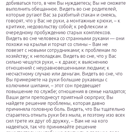
добиваться того, в чем Вы нуждаетесь; Вы не сможете
выполнить обещанное. Видеть во сне родителей,
которые ругают Вас за разбитый стакан и смеясь,
говорят, что у Вас не руки, а монтажные крюки, – к
критике, недовольству собой; к рефлексии и
очередному пробуждению старых комплексов.
Видеть во сне человека со странными руками — они
похожи на крылья и торчат со спины – Вам не
повезет с новыми сотрудниками; к проблемам по
хозяйству; к неполадкам. Видеть во сне, что у Вас
сильно чешутся руки, – к драке; к выяснению
отношений с неуравновешенными людьми; к
несчастному случаю или деньгам. Видеть во сне, что
Вы примеряете на руки большие рукавицы с
колючими шипами, – этот сон предвещает
повышение по службе; отношения в семье наладятся;
Ваши дети преподнесут приятный сюрприз; Вы
найдете решение проблемы, которая давно
причиняла головную боль. Видеть, что Вы тщательно
стараетесь отмыть руки без мыла, и поэтому изо всех
сил трете их друг об дружку, – Вам не на кого
надеяться, так что принимайте решение