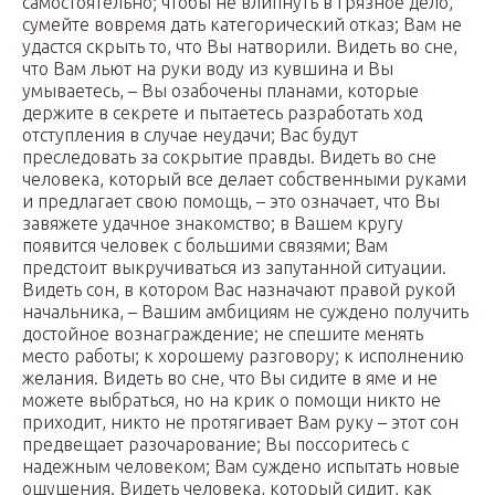
самостоятельно; чтобы не влипнуть в грязное дело,
сумейте вовремя дать категорический отказ; Вам не
удастся скрыть то, что Вы натворили. Видеть во сне,
что Вам льют на руки воду из кувшина и Вы
умываетесь, – Вы озабочены планами, которые
держите в секрете и пытаетесь разработать ход
отступления в случае неудачи; Вас будут
преследовать за сокрытие правды. Видеть во сне
человека, который все делает собственными руками
и предлагает свою помощь, – это означает, что Вы
завяжете удачное знакомство; в Вашем кругу
появится человек с большими связями; Вам
предстоит выкручиваться из запутанной ситуации.
Видеть сон, в котором Вас назначают правой рукой
начальника, – Вашим амбициям не суждено получить
достойное вознаграждение; не спешите менять
место работы; к хорошему разговору; к исполнению
желания. Видеть во сне, что Вы сидите в яме и не
можете выбраться, но на крик о помощи никто не
приходит, никто не протягивает Вам руку – этот сон
предвещает разочарование; Вы поссоритесь с
надежным человеком; Вам суждено испытать новые
ощущения. Видеть человека, который сидит, как