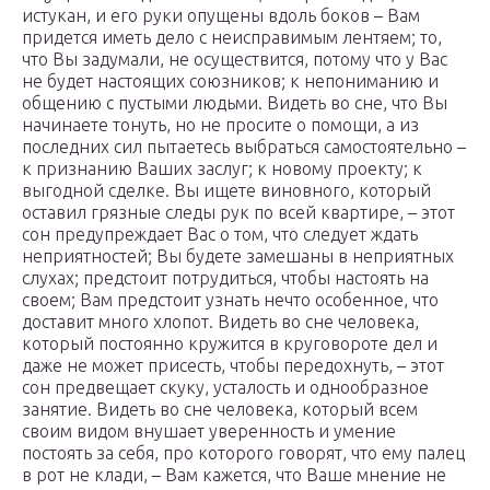
истукан, и его руки опущены вдоль боков – Вам
придется иметь дело с неисправимым лентяем; то,
что Вы задумали, не осуществится, потому что у Вас
не будет настоящих союзников; к непониманию и
общению с пустыми людьми. Видеть во сне, что Вы
начинаете тонуть, но не просите о помощи, а из
последних сил пытаетесь выбраться самостоятельно –
к признанию Ваших заслуг; к новому проекту; к
выгодной сделке. Вы ищете виновного, который
оставил грязные следы рук по всей квартире, – этот
сон предупреждает Вас о том, что следует ждать
неприятностей; Вы будете замешаны в неприятных
слухах; предстоит потрудиться, чтобы настоять на
своем; Вам предстоит узнать нечто особенное, что
доставит много хлопот. Видеть во сне человека,
который постоянно кружится в круговороте дел и
даже не может присесть, чтобы передохнуть, – этот
сон предвещает скуку, усталость и однообразное
занятие. Видеть во сне человека, который всем
своим видом внушает уверенность и умение
постоять за себя, про которого говорят, что ему палец
в рот не клади, – Вам кажется, что Ваше мнение не